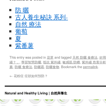
防 曬
古人養生秘訣 系列-
自然 療法
葡萄
夏
紫番薯
This entry was posted in
花草
and tagged
天然 防曬 食療法
,
好用
綫？，
,
學習智慧防曬
,
抵抗 紫外綫
,
敏感肌 防晒
,
紫外綫 危害分析
薦
,
防曬 食療法
,
防曬霜
,
防曬食物
. Bookmark the
permalink
.
←
花粉症 症狀如何預防？
Natural and Healthy Living | 自然與養生