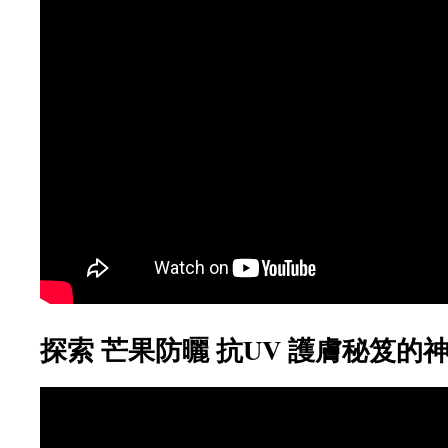
探索 芒果防曬 抗UV 護膚秘笈的