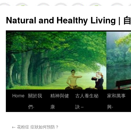
Natural and Healthy Living
Skip
Home
關於我
精神與健
古人養生秘
家和萬事
to
們-
康
訣 –
興-
content
←
花粉症 症狀如何預防？