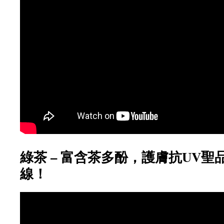
綠茶 – 富含茶多酚，護膚抗UV聖
線！