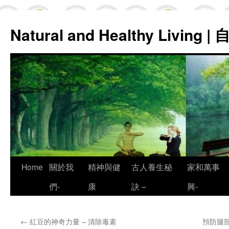
Natural and Healthy Living
Skip
Home
關於我
精神與健
古人養生秘
家和萬事
to
們-
康
訣 –
興-
content
←
紅豆的神奇力量 – 清除毒素
預防腿部