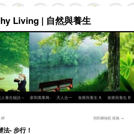
lthy Living | 自然與養生
古人養生秘訣 –
家和萬事興-
天人合一
食療與養生 A
食療與養生 B
 鉀
預防腳抽筋 措施
→
法- 步行！