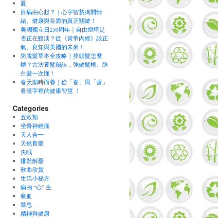
夏
百病由心起？｜心字智慧揭開情
緒、健康與長壽的真正關鍵！
美國獨立日250周年｜自由燈塔是
否正在黯淡？從《黃帝內經》談正
氣、良知與美國的未來！
防脫髮草本全攻略｜掉頭髮怎麼
辦？古法養髮秘訣，強健髮根、防
白髮一次懂！
春天順時而養｜從「春」與「善」
看漢字裡的健康智慧 ！
Categories
五穀類
坐骨神經痛
天人合一
天然良藥
失眠
排難解憂
歌曲欣賞
生活小秘方
病由 “心” 生
瘀血
禁忌
精神與健康