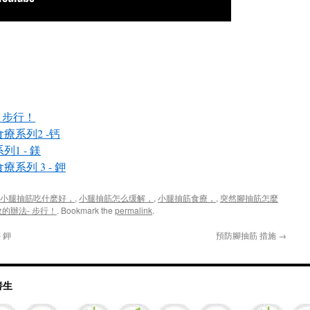
 步行！
療系列2 -钙
1 - 鎂
系列 3 - 鉀
小腿抽筋吃什麽好，
,
小腿抽筋怎么缓解，
,
小腿抽筋食療，
,
突然腳抽筋怎麼
的辦法- 步行！
. Bookmark the
permalink
.
 鉀
預防腳抽筋 措施
→
與養生