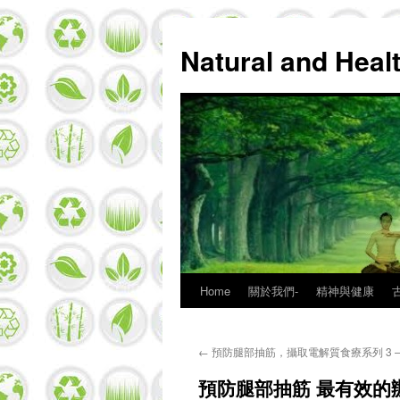
Natural and Hea
Home
關於我們-
精神與健康
Skip
to
←
預防腿部抽筋，攝取電解質食療系列 3 –
content
預防腿部抽筋 最有效的辦