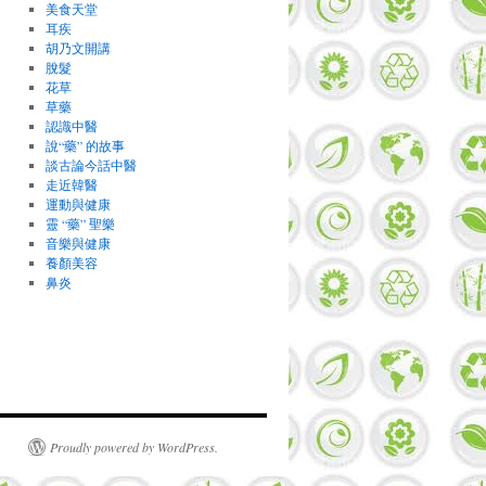
美食天堂
耳疾
胡乃文開講
脫髮
花草
草藥
認識中醫
說“藥” 的故事
談古論今話中醫
走近韓醫
運動與健康
靈 “藥” 聖樂
音樂與健康
養顏美容
鼻炎
Proudly powered by WordPress.