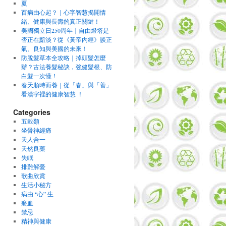
夏
百病由心起？｜心字智慧揭開情
緒、健康與長壽的真正關鍵！
美國獨立日250周年｜自由燈塔是
否正在黯淡？從《黃帝內經》談正
氣、良知與美國的未來！
防脫髮草本全攻略｜掉頭髮怎麼
辦？古法養髮秘訣，強健髮根、防
白髮一次懂！
春天順時而養｜從「春」與「善」
看漢字裡的健康智慧 ！
Categories
五穀類
坐骨神經痛
天人合一
天然良藥
失眠
排難解憂
歌曲欣賞
生活小秘方
病由 “心” 生
瘀血
禁忌
精神與健康