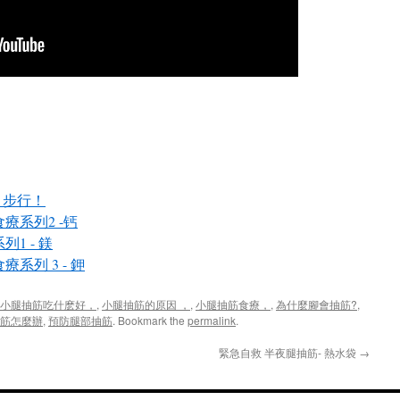
 步行！
療系列2 -钙
1 - 鎂
系列 3 - 鉀
小腿抽筋吃什麽好，
,
小腿抽筋的原因 ，
,
小腿抽筋食療，
,
為什麼腳會抽筋?
,
筋怎麼辦
,
預防腿部抽筋
. Bookmark the
permalink
.
緊急自救 半夜腿抽筋- 熱水袋
→