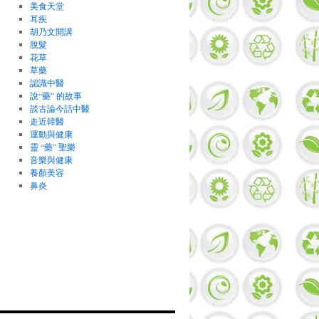
美食天堂
耳疾
胡乃文開講
脫髮
花草
草藥
認識中醫
說“藥” 的故事
談古論今話中醫
走近韓醫
運動與健康
靈 “藥” 聖樂
音樂與健康
養顏美容
鼻炎