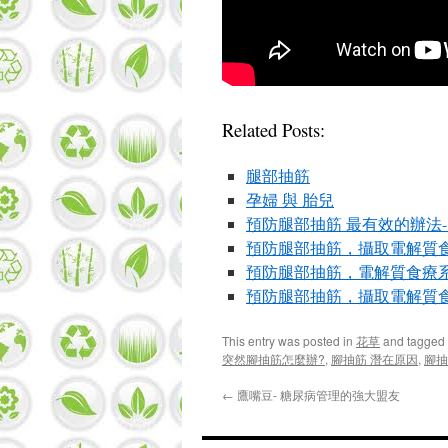
Related Posts:
腿部抽筋
孕婦 與 胎兒
預防腿部抽筋 最有效的辦法-
預防腿部抽筋，攝取電解質食
預防腿部抽筋，電解質食療系列
預防腿部抽筋，攝取電解質食療
This entry was posted in
花草
and tagged
突然腳抽筋怎麼辦?
,
腳抽筋 潛在原因
,
腳抽
←
鷹嘴豆- 糖尿病管理的強大盟友