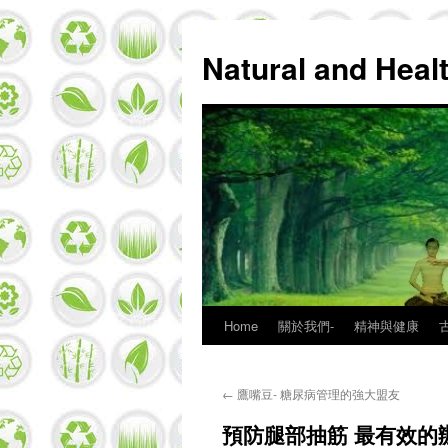
Natural and Hea
Home
關於我們-
精神與健康
Skip
to
←
鷹嘴豆- 糖尿病管理的強大盟友
content
預防腿部抽筋 最有效的辦