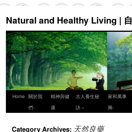
Natural and Healthy Living
Skip
Home
關於我
精神與健
古人養生秘
家和萬事
to
們-
康
訣 –
興-
content
天然良藥
Category Archives: