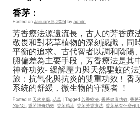
香茅：
Posted on
January 9, 2024
by
admin
芳香療法源遠流長，古人的芳香療
敬畏和對花草植物的深刻認識，同
平衡的追求。古代智者以調和陰陽
腑偏差為主要手段，芳香療法是其中
神奇功效- 緩解壓力與天然驅蚊的法寶
旅：抗氧化與抗炎的雙重功效 ! 
系統的舒緩，微生物的守護者 ！
Posted in
天然良藥
,
花草
|
Tagged
芳香療法
,
香茅健康功效
,
香茅
的好处
,
香茅神奇功效
,
香茅精油
,
香茅芳香療法
,
香茅草有什麽作