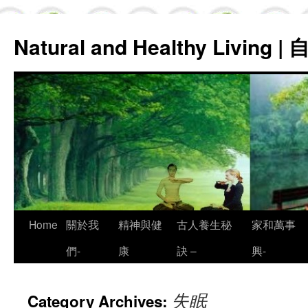
Natural and Healthy Living
Skip
Home
關於我
精神與健
古人養生秘
家和萬事
to
們-
康
訣 –
興-
content
失眠
Category Archives: