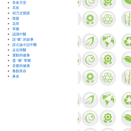
美食天堂
耳疾
胡乃文開講
脫髮
花草
草藥
認識中醫
說“藥” 的故事
談古論今話中醫
走近韓醫
運動與健康
靈 “藥” 聖樂
音樂與健康
養顏美容
鼻炎