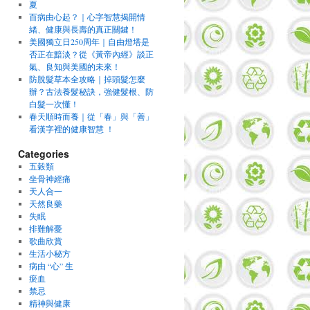
夏
百病由心起？｜心字智慧揭開情
緒、健康與長壽的真正關鍵！
美國獨立日250周年｜自由燈塔是
否正在黯淡？從《黃帝內經》談正
氣、良知與美國的未來！
防脫髮草本全攻略｜掉頭髮怎麼
辦？古法養髮秘訣，強健髮根、防
白髮一次懂！
春天順時而養｜從「春」與「善」
看漢字裡的健康智慧 ！
Categories
五穀類
坐骨神經痛
天人合一
天然良藥
失眠
排難解憂
歌曲欣賞
生活小秘方
病由 “心” 生
瘀血
禁忌
精神與健康