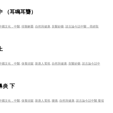
中 （耳鳴耳聾）
中國文化，中醫
,
排難解憂
,
自然與健康
,
良醫妙藥
,
談古論今話中醫，尋經取
上
中國文化，中醫
,
保養頭髮
,
新唐人電視
,
自然與健康
,
良醫妙藥
,
談古論今話中
鼻炎 下
中國文化，中醫
,
保養頭髮
,
新唐人電視
,
腰痛
,
自然與健康
,
談古論今話中醫 萎缩