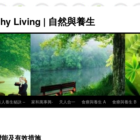
lthy Living | 自然與養生
古人養生秘訣 –
家和萬事興-
天人合一
食療與養生 A
食療與養生 B
潛能及有效措施