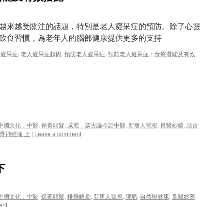
越來越受關注的話題，特別是老人癡呆症的預防。除了心靈
飲食習慣，為老年人的腦部健康提供更多的支持-
人癡呆症
,
老人癡呆症起因
,
預防老人癡呆症
,
預防老人癡呆症：食療潛能及有效
中國文化，中醫
,
保養頭髮
,
减肥，談古論今話中醫
,
新唐人電視
,
良醫妙藥
,
談古
骨神經痛 上
|
Leave a comment
下
中國文化，中醫
,
保養頭髮
,
排難解憂
,
新唐人電視
,
腰痛
,
自然與健康
,
良醫妙藥
,
ent