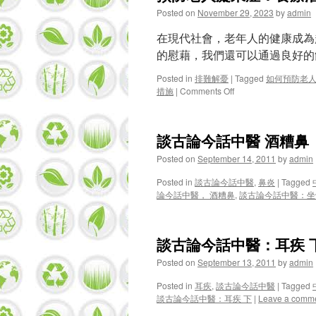
Posted on
November 29, 2023
by
admin
在現代社會，老年人的健康成為
的慰藉，我們還可以通過良好的
Posted in
排難解憂
|
Tagged
如何預防老
on
措施
|
Comments Off
預
防
老
談古論今話中醫 酒糟鼻
人
癡
Posted on
September 14, 2011
by
admin
呆
症：
Posted in
談古論今話中醫
,
鼻炎
|
Tagged
食
論今話中醫， 酒糟鼻
,
談古論今話中醫：坐
療
潛
能
談古論今話中醫：耳疾 
及
有
Posted on
September 13, 2011
by
admin
效
措
Posted in
耳疾
,
談古論今話中醫
|
Tagged
施
談古論今話中醫：耳疾 下
|
Leave a comm