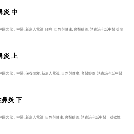
鼻炎 中
中國文化，中醫
,
新唐人電視
,
腰痛
,
自然與健康
,
良醫妙藥
,
談古論今話中醫 萎缩
鼻炎 上
中國文化，中醫
,
保養頭髮
,
新唐人電視
,
自然與健康
,
良醫妙藥
,
談古論今話中醫
鼻炎 下
中國文化，中醫
,
新唐人電視
,
自然與健康
,
良醫妙藥
,
談古論今話中醫：过敏性