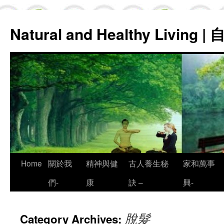
Natural and Healthy Living
Skip
Home
關於我
精神與健
古人養生秘
家和萬事
to
們-
康
訣 –
興-
content
脫髮
Category Archives: