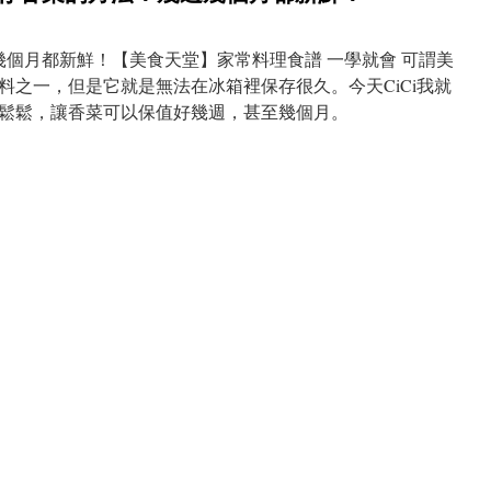
幾個月都新鮮！【美食天堂】家常料理食譜 一學就會 可謂美
料之一，但是它就是無法在冰箱裡保存很久。今天CiCi我就
鬆鬆，讓香菜可以保值好幾週，甚至幾個月。