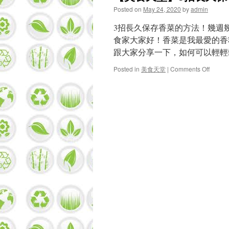
Posted on
May 24, 2020
by
admin
3招長久保存香菜的方法！幾週
食家大家好！香菜是我最愛的香
跟大家分享一下，如何可以輕輕
on
Posted in
美食天堂
|
Comments Off
【美
食
天
堂】
3
招
長
久
保
存
香
菜
的
方
法！
幾
週