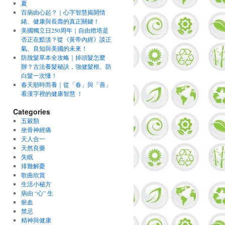
夏
百病由心起？｜心字智慧揭開情
緒、健康與長壽的真正關鍵！
美國獨立日250周年｜自由燈塔是
否正在黯淡？從《黃帝內經》談正
氣、良知與美國的未來！
防脫髮草本全攻略｜掉頭髮怎麼
辦？古法養髮秘訣，強健髮根、防
白髮一次懂！
春天順時而養｜從「春」與「善」
看漢字裡的健康智慧 ！
Categories
五穀類
坐骨神經痛
天人合一
天然良藥
失眠
排難解憂
歌曲欣賞
生活小秘方
病由 “心” 生
瘀血
禁忌
精神與健康