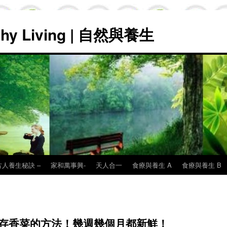
lthy Living | 自然與養生
古人養生秘訣 –
家和萬事興-
天人合一
食療與養生 A
食療與養生 B
保存香菜的方法！幾週幾個月都新鮮！