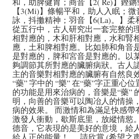
和，助脾健胃；商音【2( Re)】
【3(Mi)】條暢平和，助人入眠；微音
詠，抖擻精神；羽音【6(La)。】
從五行中，古人研究出一套完整的
相對應的，木和肝相對應，水和腎
應，土和脾相對應。比如肺和角音
是對應的，脾和宮音是對應的。以
夠調節其所對應的臟腑病狀。古人
主的音樂對相對應的臟腑有自然良
“藥” 字中的 “樂” 在“藥”字正重心
的功能是用來治病的，音樂是“藥” 
明，向善的音樂可以陶冶人的情操
病的效果。 而激情和為滿足快感帶
激發人衝動，歇斯底里，放縱情慾。
德音，它表現的是美好的意境，給
給人正的能量！ 請欣賞 (希望之