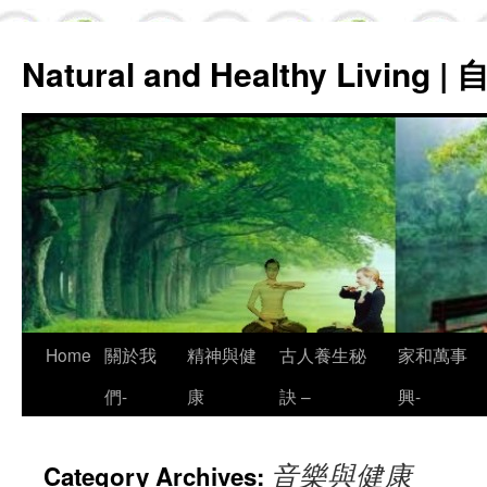
Natural and Healthy Living
Skip
Home
關於我
精神與健
古人養生秘
家和萬事
to
們-
康
訣 –
興-
content
音樂與健康
Category Archives: