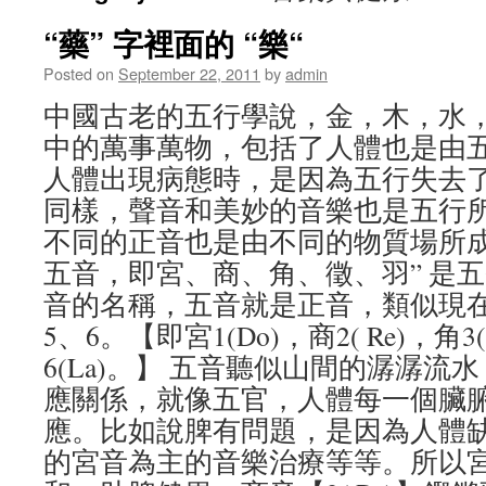
“藥” 字裡面的 “樂“
Posted on
September 22, 2011
by
admin
中國古老的五行學說，金，木，水
中的萬事萬物，包括了人體也是由
人體出現病態時，是因為五行失去了
同樣，聲音和美妙的音樂也是五行
不同的正音也是由不同的物質場所
五音，即宮、商、角、徵、羽” 是
音的名稱，五音就是正音，類似現在
5、6。【即宮1(Do)，商2( Re)，角3(
6(La)。】 五音聽似山間的潺潺
應關係，就像五官，人體每一個臟
應。比如說脾有問題，是因為人體
的宮音為主的音樂治療等等。所以宮音