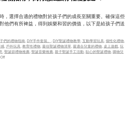
時，選擇合適的禮物對於孩子們的成長至關重要。確保這些
對他們有所裨益，得到娛樂和習的價值，以下是給孩子們送
送孩子們的禮物指南
,
DIY手作套裝。
,
DIY聖誕禮物教學
,
互動學習玩具
,
個性化禮物
,
靈感
,
戶外玩具
,
教育性禮物
,
最佳聖誕禮物清單
,
最適合兒童的禮物
,
桌上遊戲
,
玩
意
,
聖誕節禮物推薦
,
聖誕音樂推薦
,
親子聖誕手工活動
,
貼心的聖誕禮物
,
購物兒
on
Off
2023
聖
誕
節
送
孩
子
們
的
禮
物
指
南，
獨