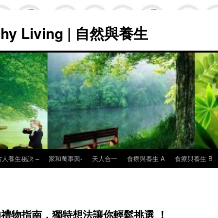
lthy Living | 自然與養生
古人養生秘訣 –
家和萬事興-
天人合一
食療與養生 A
食療與養生 B
們的禮物指南，獨特想法讓你輕鬆挑選 ！