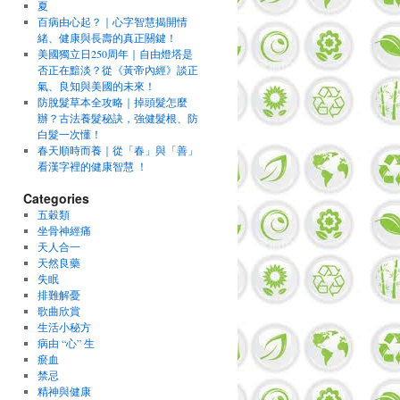
夏
百病由心起？｜心字智慧揭開情
緒、健康與長壽的真正關鍵！
美國獨立日250周年｜自由燈塔是
否正在黯淡？從《黃帝內經》談正
氣、良知與美國的未來！
防脫髮草本全攻略｜掉頭髮怎麼
辦？古法養髮秘訣，強健髮根、防
白髮一次懂！
春天順時而養｜從「春」與「善」
看漢字裡的健康智慧 ！
Categories
五穀類
坐骨神經痛
天人合一
天然良藥
失眠
排難解憂
歌曲欣賞
生活小秘方
病由 “心” 生
瘀血
禁忌
精神與健康