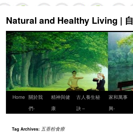
Natural and Healthy Living
Skip
Home
關於我
精神與健
古人養生秘
家和萬事
to
們-
康
訣 –
興-
content
五香粉食療
Tag Archives: