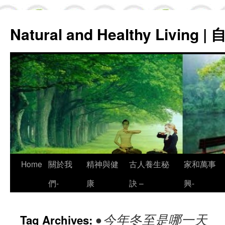
Natural and Healthy Living
Skip
Home
關於我
精神與健
古人養生秘
家和萬事
to
們-
康
訣 –
興-
content
• 今年冬至是哪一天
Tag Archives: