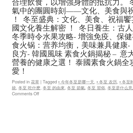
合理飲食，以增強身體的抵抗力。 
氣中的團圓時刻——文化、美食與
！ 冬至盛典：文化、美食、祝福饗
國文化養生解密 ！ 冬日養生：古
冬季時令水果攻略- 增強免疫、保
食火锅：营养均衡，美味兼具健康-
良方- 韓國風味 素食火鍋揭秘 – 
營養的健康之選！ 泰國素食火鍋全
愛！
Posted in
花草
|
Tagged
• 今年冬至是哪一天
,
• 冬至 农历
,
• 冬至
統
,
冬至 吃什麽
,
冬至 的由來
,
冬至 節氣
,
冬至 習俗
,
冬至是什么意
on
Comments Off
冬
日
順
時
養
生：