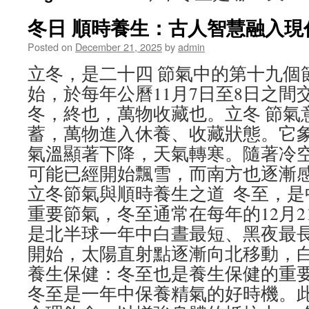
冬日 順時養生：古人智慧融入現代
Posted on
December 21, 2025
by
admin
立冬，是二十四 節氣中的第十九個
始，於每年公曆11月7日至8日之間
冬，終也，萬物收藏也。立冬 節氣
蓄，萬物進入休養、收藏狀態。它
氣溫顯著下降，天氣轉寒。隨著冷
可能已經開始飄雪，而南方也逐漸
立冬節氣與順時養生之道 冬至，是
重要節氣，冬至通常在每年的12月2
是北半球一年中白晝最短、黑夜最
開始，太陽直射點逐漸向北移動，
養生保健：冬至也是養生保健的重
冬至是一年中保養精氣的好時機。