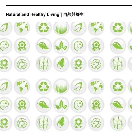
古
人
智
Natural and Healthy Living | 自然與養生
慧
融
入
現
代
生
活
–