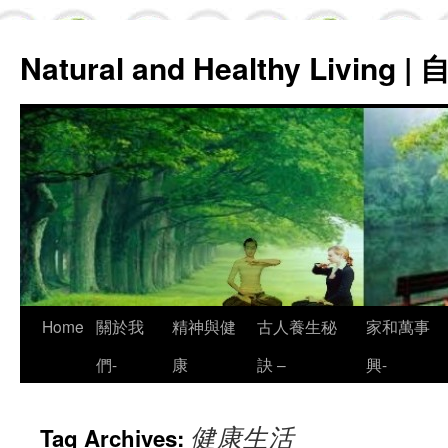
Natural and Healthy Living
Skip
Home
關於我
精神與健
古人養生秘
家和萬事
to
們-
康
訣 –
興-
content
健康生活
Tag Archives: