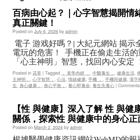
百病由心起？｜心字智慧揭開情
真正關鍵！
Posted on
July 6, 2026
by
admin
電子 游戏好嗎？| 大紀元網站 揭
電玩的危害！ 手機正在偷走生活的
「心主神明」智慧，找回內心安定 
Posted in
花草
|
Tagged
， 黃帝內經 ，
,
中醫養生，
,
健康生活
,
主神明，
,
心字智慧，
,
心法
,
情緒健康
,
手機 ，
,
手機與健康
,
漢字
生
,
身心健康，
,
身心平衡，
,
養心即養命
,
養生先養心
|
Comments 
【性 與健康】深入了解 性 與
關係，探索性 與健康中的身心正
Posted on
March 2, 2024
by
admin
根據醫學健康資訊網站WebMD的