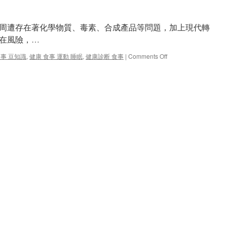
周遭存在著化學物質、毒素、合成產品等問題，加上現代轉
潛在風險，…
on
食事 豆知識
,
健康 食事 運動 睡眠
,
健康診断 食事
|
Comments Off
活
出
健
康，
活
出
美
麗!