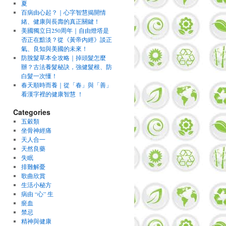
夏
百病由心起？｜心字智慧揭開情
緒、健康與長壽的真正關鍵！
美國獨立日250周年｜自由燈塔是
否正在黯淡？從《黃帝內經》談正
氣、良知與美國的未來！
防脫髮草本全攻略｜掉頭髮怎麼
辦？古法養髮秘訣，強健髮根、防
白髮一次懂！
春天順時而養｜從「春」與「善」
看漢字裡的健康智慧 ！
Categories
五穀類
坐骨神經痛
天人合一
天然良藥
失眠
排難解憂
歌曲欣賞
生活小秘方
病由 “心” 生
瘀血
禁忌
精神與健康