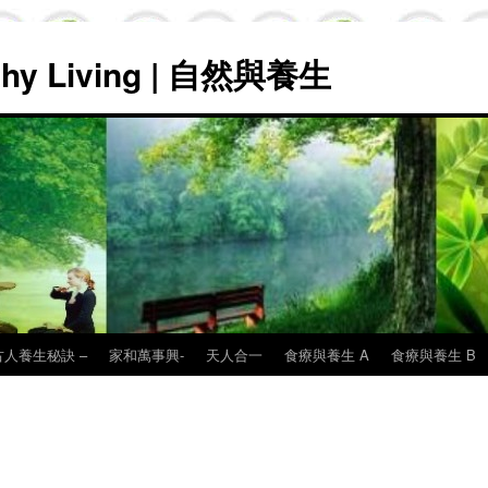
lthy Living | 自然與養生
古人養生秘訣 –
家和萬事興-
天人合一
食療與養生 A
食療與養生 B