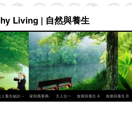
lthy Living | 自然與養生
古人養生秘訣 –
家和萬事興-
天人合一
食療與養生 A
食療與養生 B