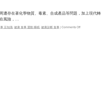
周遭存在著化學物質、毒素、合成產品等問題，加上現代轉
潛在風險，…
on
食事 豆知識
,
健康 食事 運動 睡眠
,
健康診断 食事
|
Comments Off
活
出
健
康，
活
出
美
麗!