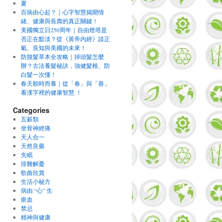
夏
百病由心起？｜心字智慧揭開情
緒、健康與長壽的真正關鍵！
美國獨立日250周年｜自由燈塔是
否正在黯淡？從《黃帝內經》談正
氣、良知與美國的未來！
防脫髮草本全攻略｜掉頭髮怎麼
辦？古法養髮秘訣，強健髮根、防
白髮一次懂！
春天順時而養｜從「春」與「善」
看漢字裡的健康智慧 ！
Categories
五穀類
坐骨神經痛
天人合一
天然良藥
失眠
排難解憂
歌曲欣賞
生活小秘方
病由 “心” 生
瘀血
禁忌
精神與健康