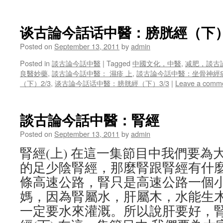
谈古論今話话中醫：膀胱經（下）
Posted on
September 13, 2011
by
admin
Posted in
談古論今話中醫
|
Tagged
中國文化，中醫
,
减肥，談古
良醫妙藥
,
談古論今話中醫： 濕疹 上
,
談古論今話中醫：坐骨神經痛
（下）2/3
,
谈古論今話话中醫：膀胱經（下）3/3
|
Leave a comm
談古論今話中醫：腎經
Posted on
September 13, 2011
by
admin
腎經(上) 在這一集節目中我們要為
的足少陰腎經，那麼腎跟腎經有什
條高速公路，腎只是高速公路一個小
媽，因為腎屬水，肝屬木，水能生
一定要水來灌溉。所以說肝要好，腎