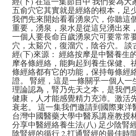
經(下) 在這一集節目中 我們要為
五俞穴它其實就是經絡的根本，足
我們先來開始看看湧泉穴，你聽這
重要，湧泉，泉水是從這兒湧出來
一個人要長命百歲湧泉穴可要常常
穴，太谿穴，復溜穴，陰谷穴。 談古
經(下)來源： 經絡按摩是中醫養生
摩各條經絡，能夠起到養生保健、
條經絡都有它的功能，保持每條經
證。 腎經，這是一條關乎一個人一
理論認為，腎乃先天之本，是我們
健康，人才能感覺精力充沛。激活
衰老。 這一集我們邀請到國際東洋
台灣中國醫藥大學中醫系講座教授
分享中醫經絡養生法(八) 足少陰腎經(
陰腎經的循行 2.打通腎經的最佳時間