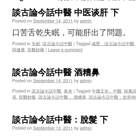
談古論今話中醫 中医谈肝 下
Posted on
September 14, 2011
by
admin
口苦舌乾失眠，可能肝出了問題。
Posted in
失眠
,
談古論今話中醫
|
Tagged
减肥，談古論今話中醫
與健康
,
良醫妙藥
|
Leave a comment
談古論今話中醫 酒糟鼻
Posted on
September 14, 2011
by
admin
Posted in
談古論今話中醫
,
鼻炎
|
Tagged
中國文化，中醫
,
保養
視
,
良醫妙藥
,
談古論今話中醫， 酒糟鼻
,
談古論今話中醫：坐骨神
談古論今話中醫：脫髮 下
Posted on
September 13, 2011
by
admin