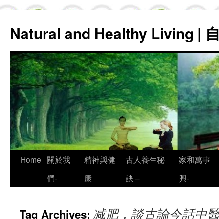
Natural and Healthy Living
Skip
Home
關於我
精神與健
古人養生秘
家和萬事
to
們-
康
訣 –
興-
content
减肥，談古論今話中
Tag Archives: