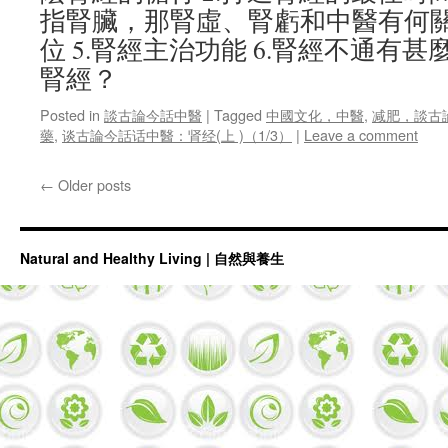
指腎臟，那腎虛、腎虧和中醫有何關係
位 5.腎經主治功能 6.腎經不通有甚
腎經？
Posted in
談古論今話中醫
|
Tagged
中國文化，中醫
,
减肥，談古
藥
,
谈古論今話话中醫：肾经(上 )（1/3）
|
Leave a comment
←
Older posts
Natural and Healthy Living | 自然與養生