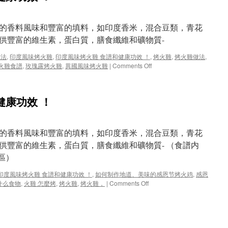
的香料風味和豐富的填料，如印度香米，混合豆類，青花
供豐富的維生素，蛋白質，膳食纖維和礦物質-
做法
,
印度風味烤火雞
,
印度風味烤火雞 食譜和健康功效 ！
,
烤火雞
,
烤火雞做法
,
on
火雞食譜
,
玫瑰露烤火雞
,
異國風味烤火雞
|
Comments Off
印
度
風
健康功效 ！
味
烤
火
雞
的香料風味和豐富的填料，如印度香米，混合豆類，青花
食
供豐富的維生素，蛋白質，膳食纖維和礦物質- （食譜内
譜
字區）
和
健
印度風味烤火雞 食譜和健康功效 ！
,
如何制作地道、美味的感恩节烤火鸡
,
感恩
康
on
什么食物
,
火雞 怎麼烤
,
烤火雞
,
烤火雞，
|
Comments Off
功
印
效
度
！
風
味