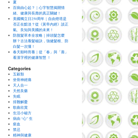
夏
百病由心起？｜心字智慧揭開情
緒、健康與長壽的真正關鍵！
美國獨立日250周年｜自由燈塔是
否正在黯淡？從《黃帝內經》談正
氣、良知與美國的未來！
防脫髮草本全攻略｜掉頭髮怎麼
辦？古法養髮秘訣，強健髮根、防
白髮一次懂！
春天順時而養｜從「春」與「善」
看漢字裡的健康智慧 ！
Categories
五穀類
坐骨神經痛
天人合一
天然良藥
失眠
排難解憂
歌曲欣賞
生活小秘方
病由 “心” 生
瘀血
禁忌
精神與健康