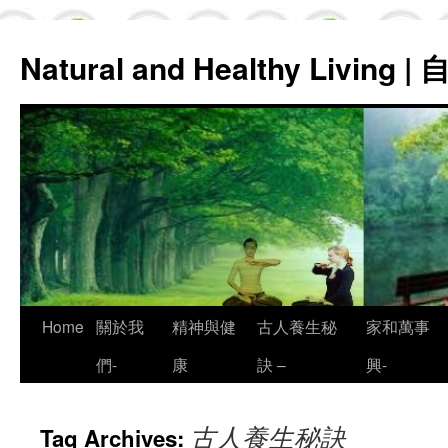
Natural and Healthy Living
Skip
Home
關於我
精神與健
古人養生秘
家和萬事
to
們-
康
訣 –
興-
content
古人養生秘訣
Tag Archives: