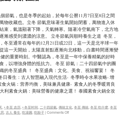
個節氣，也是冬季的起始，於每年公曆11月7日至8日之間
萬物收藏也。立冬 節氣意味著生氣開始閉蓄，萬物進入休
結束，氣溫顯著下降，天氣轉寒。隨著冷空氣南下，北方地
逐漸感受到濃濃的涼意。 立冬節氣與順時養生之道 冬至，
，冬至通常在每年的12月21日或22日，這一天是北半球一年
從這一天開始，太陽直射點逐漸向北移動，白晝時間逐漸變
保健的重要時刻。中醫認為，冬至是一年中保養精氣的好時
食，以增強身體的抵抗力。 冬至 節氣：二十四節氣中的團
織的冬至盛典 ！ 冬至盛典：文化、美食、祝福饗宴！ 冬
冬日養生：古人智慧融入現代生活- 冬季時令水果攻略- 增
素食火锅：营养均衡，美味兼具健康- 素食人的冬季暖胃良
– 意大利素食火鍋：美味營養的健康之選！ 泰國素食火鍋全攻
天
,
• 冬至 农历
,
• 冬至时间
,
二十四節氣
,
傳統文化
,
冬至 傳統
,
冬至 吃什麽
,
冬至
on
意思
,
古人 養生
,
吃湯圓
,
吃餃子
|
Comments Off
冬
日
順