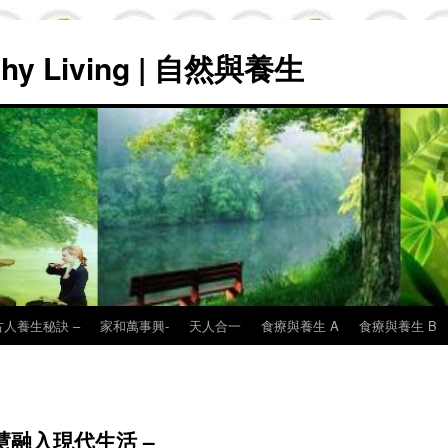
lthy Living | 自然與養生
古人養生秘訣 –
家和萬事興-
天人合一
食療與養生 A
食療與養生 B
慧融入現代生活 –