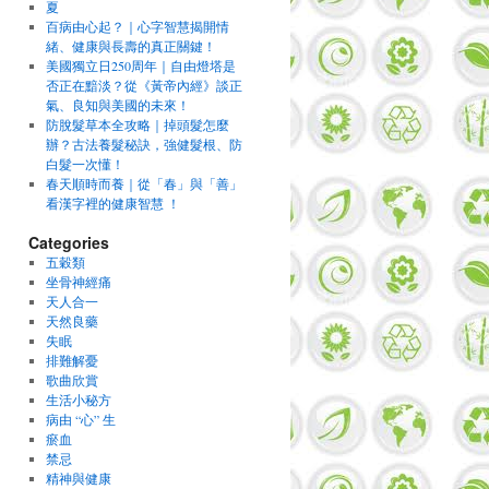
夏
百病由心起？｜心字智慧揭開情
緒、健康與長壽的真正關鍵！
美國獨立日250周年｜自由燈塔是
否正在黯淡？從《黃帝內經》談正
氣、良知與美國的未來！
防脫髮草本全攻略｜掉頭髮怎麼
辦？古法養髮秘訣，強健髮根、防
白髮一次懂！
春天順時而養｜從「春」與「善」
看漢字裡的健康智慧 ！
Categories
五穀類
坐骨神經痛
天人合一
天然良藥
失眠
排難解憂
歌曲欣賞
生活小秘方
病由 “心” 生
瘀血
禁忌
精神與健康