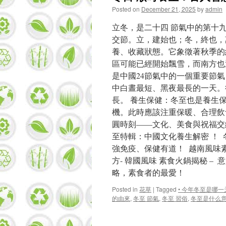
Posted on
December 21, 2025
by
admin
立冬，是二十四 節氣中的第十九
交節。立，建始也；冬，終也，
養、收藏狀態。它象徵著秋季的
區可能已經開始飄雪，而南方也
是中國24節氣中的一個重要節氣
中白晝最短、黑夜最長的一天。
長。 養生保健：冬至也是養生
機。此時應該注重保暖、合理飲
圓時刻——文化、美食與祝福交
至特輯：中國文化養生解密 ！ 
強免疫、保健有道！ 越南風味
方- 韓國風味 素食火鍋揭秘 
略，素食者的最愛！
Posted in
花草
|
Tagged
• 今年冬至是哪一
的由來
,
冬至 節氣
,
冬至 習俗
,
冬至是什么