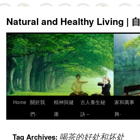
Natural and Healthy Living
Skip
Home
關於我
精神與健
古人養生秘
家和萬事
to
們-
康
訣 –
興-
content
喝茶的好处和坏处
Tag Archives: