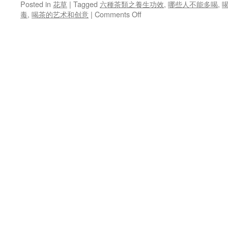
Posted in
花草
|
Tagged
六種茶類之養生功效
,
哪些人不能多喝
,
喝
on
毒
,
喝茶的艺术和创意
|
Comments Off
喝
茶
助
緩
解
便
秘
！