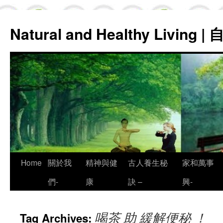
Natural and Healthy Living
Skip
Home
關於我
精神與健
古人養生秘
家和萬事
to
們-
康
訣 –
興-
content
喝茶 助 緩解便秘 ！
Tag Archives: