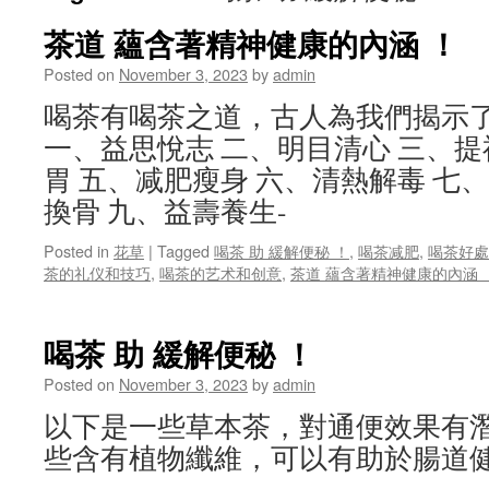
茶道 蘊含著精神健康的內涵 ！
Posted on
November 3, 2023
by
admin
喝茶有喝茶之道，古人為我們揭示
一、益思悅志 二、明目清心 三、提
胃 五、减肥瘦身 六、清熱解毒 七
換骨 九、益壽養生-
Posted in
花草
|
Tagged
喝茶 助 緩解便秘 ！
,
喝茶减肥
,
喝茶好處
茶的礼仪和技巧
,
喝茶的艺术和创意
,
茶道 蘊含著精神健康的內涵 
喝茶 助 緩解便秘 ！
Posted on
November 3, 2023
by
admin
以下是一些草本茶，對通便效果有
些含有植物纖維，可以有助於腸道