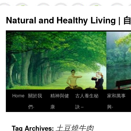
Natural and Healthy Living
Skip
Home
關於我
精神與健
古人養生秘
家和萬事
to
們-
康
訣 –
興-
content
土豆燒牛肉
Tag Archives: