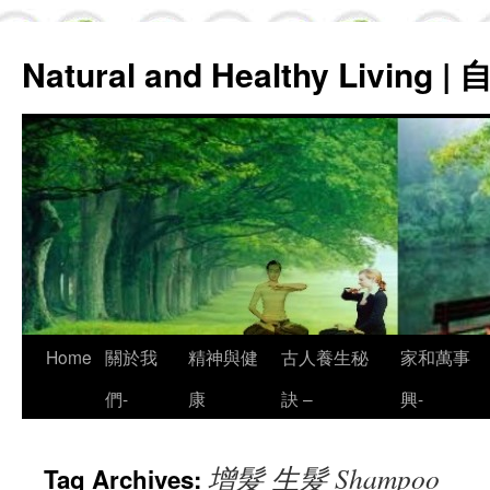
Natural and Healthy Living
Skip
Home
關於我
精神與健
古人養生秘
家和萬事
to
們-
康
訣 –
興-
content
增髮 生髮 Shampoo
Tag Archives: