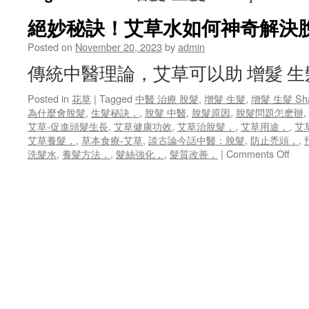
絕妙秘訣！艾草水如何神奇解決
Posted on
November 20, 2023
by
admin
傳統中醫理論，艾草可以助 增髮 
Posted in
花草
|
Tagged
中醫 治療 脫髮
,
增髮 生髮
,
增髮 生髮 Sh
為什麼會脫髮
,
生髮秘訣，
,
脫髮 中醫
,
脫髮原因
,
脫髮問題怎麽辦
,
艾草-促進頭髮生長
,
艾草健康功效
,
艾草治脫髮，
,
艾草用途，
,
艾
艾草養髮，
,
草本食療-艾草
,
談古論今話中醫：脫髮
,
防止禿頭，
,
on
洗髮水
,
養髮方法，
,
髮絲強化，
,
髮質改善，
|
Comments Off
絕
妙
秘
訣！
艾
草
水
如
何
神
奇