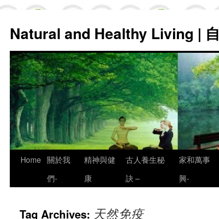
Natural and Healthy Living
Skip
Home
關於我
精神與健
古人養生秘
家和萬事
to
們-
康
訣 –
興-
content
天然免疫
Tag Archives: