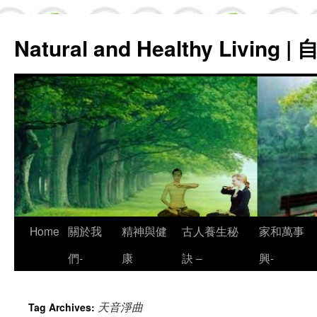
Natural and Healthy Living
Skip
Home
關於我
精神與健
古人養生秘
家和萬事
to
們-
康
訣 –
興-
content
天音淨曲
Tag Archives: