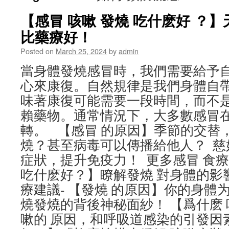
【感冒 咳嗽 發燒 吃什麽好 ？
比藥療好！
Posted on
March 25, 2024
by
admin
當身體發燒感冒時，我們需要給予
心來康復。自然規律是我們身體自
味著康復可能需要一段時間，而不
賴藥物。通常情況下，大多數感冒
轉。 【感冒 的原因】季節的交替，
燒？甚至病毒可以傳播給他人？ 慈姑
症狀，提升免疫力！ 更多感冒 食療
吃什麽好？】瞭解發燒 對身體的影
療建議- 【發燒 的原因】你的身體
燒發燒的背後神秘面紗！ 【爲什麽
嗽的 原因，和呼吸道感染的引發因素