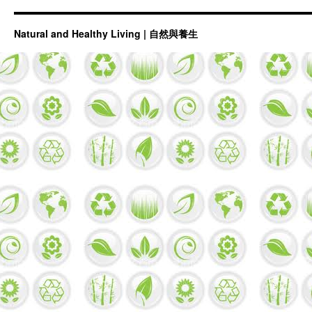
天
然
感
Natural and Healthy Living | 自然與養生
冒
藥，
食
療
比
藥
療
好！