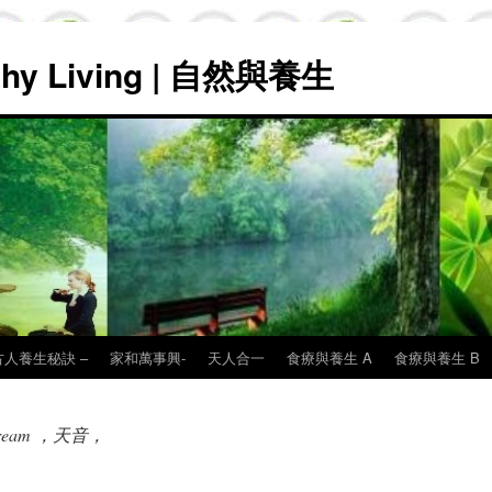
lthy Living | 自然與養生
古人養生秘訣 –
家和萬事興-
天人合一
食療與養生 A
食療與養生 B
Dream ，天音，