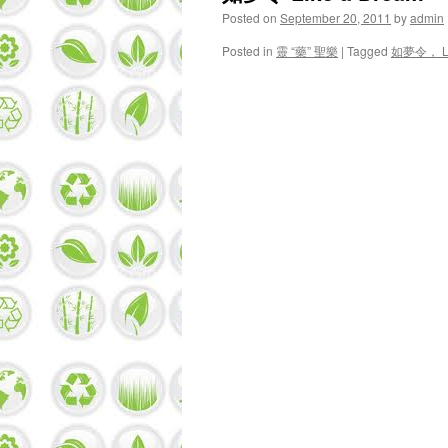
Posted on
September 20, 2011
by
admin
Posted in
靈 “藥” 聖樂
|
Tagged
如夢令， Li