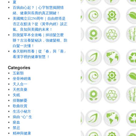
夏
百病由心起？｜心字智慧揭開情
緒、健康與長壽的真正關鍵！
美國獨立日250周年｜自由燈塔是
否正在黯淡？從《黃帝內經》談正
氣、良知與美國的未來！
防脫髮草本全攻略｜掉頭髮怎麼
辦？古法養髮秘訣，強健髮根、防
白髮一次懂！
春天順時而養｜從「春」與「善」
看漢字裡的健康智慧 ！
Categories
五穀類
坐骨神經痛
天人合一
天然良藥
失眠
排難解憂
歌曲欣賞
生活小秘方
病由 “心” 生
瘀血
禁忌
精神與健康