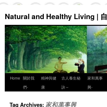
Natural and Healthy Living
Skip
Home
關於我
精神與健
古人養生秘
家和萬事
to
們-
康
訣 –
興-
content
家和萬事興
Tag Archives: