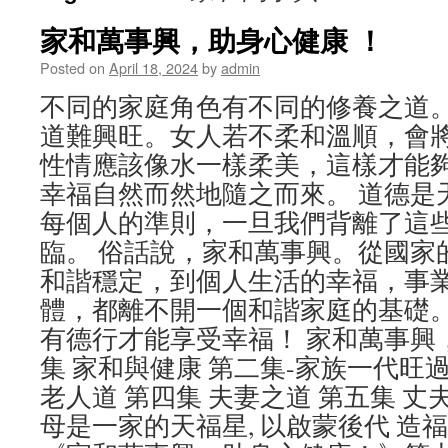
家和萬事興，助身心健康 ！
Posted on
April 18, 2024
by
admin
不同的家庭角色有不同的修養之道
道難興旺。女人若不柔和溫順，會
性情應該像水一樣柔美，這樣才能
幸福自然而然地隨之而來。 道德是
每個人的準則，一旦我們背離了這
臨。 俗話說，家和萬事興。從國家
和諧穩定，到個人生活的幸福，事
體，都離不開一個和諧家庭的基礎
有德行才能享受幸福！ 家和萬事興
集 家和與健康 第二集-家族一代旺
老人道 第四集 夫妻之道 第五集 丈夫
母是一家的天福星, 以啟蒙後代 造