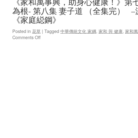
《家和萬事興，助身心健康！》第
為根- 第八集 妻子道 （全集完） 
《家庭縂鋼》
Posted in
花草
|
Tagged
中華傳統文化 家綱
,
家和 與 健康
,
家和萬
on
Comments Off
家
和
萬
事
興，
助
身
心
健
康
！