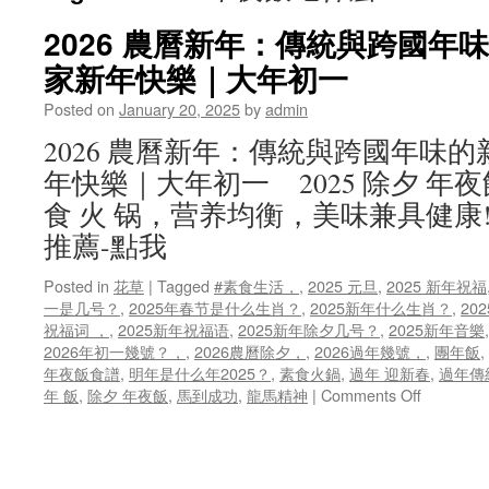
2026 農曆新年：傳統與跨國年
家新年快樂｜大年初一
Posted on
January 20, 2025
by
admin
2026 農曆新年：傳統與跨國年味
年快樂｜大年初一 2025 除夕 
食 火 锅，营养均衡，美味兼具健康
推薦-點我
Posted in
花草
|
Tagged
#素食生活，
,
2025 元旦
,
2025 新年祝福
一是几号？
,
2025年春节是什么生肖？
,
2025新年什么生肖？
,
20
祝福词 ，
,
2025新年祝福语
,
2025新年除夕几号？
,
2025新年音樂
2026年初一幾號？，
,
2026農曆除夕，
,
2026過年幾號，
,
團年飯
,
年夜飯食譜
,
明年是什么年2025？
,
素食火鍋
,
過年 迎新春
,
過年傳
on
年 飯
,
除夕 年夜飯
,
馬到成功
,
龍馬精神
|
Comments Off
2026
農
曆
新