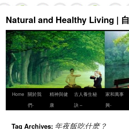
Natural and Healthy Living
Skip
Home
關於我
精神與健
古人養生秘
家和萬事
to
們-
康
訣 –
興-
content
年夜飯吃什麽？
Tag Archives: