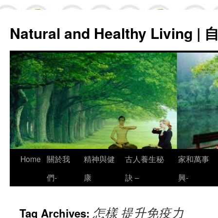
Natural and Healthy Living
Skip
Home
關於我
精神與健
古人養生秘
家和萬事
to
們-
康
訣 –
興-
content
怎樣 提升免疫力
Tag Archives: