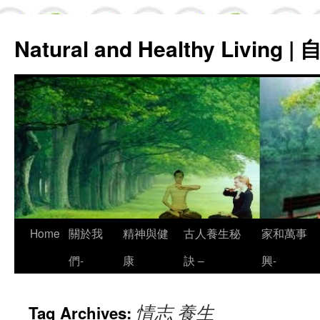
Natural and Healthy Living
Skip
Home
關於我
精神與健
古人養生秘
家和萬事
to
們-
康
訣 –
興-
content
情志 養生
Tag Archives: