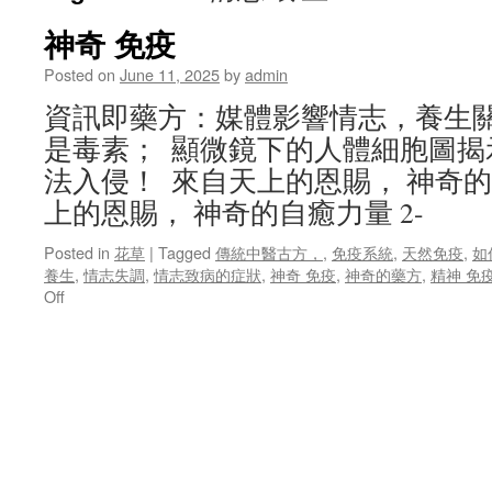
神奇 免疫
Posted on
June 11, 2025
by
admin
資訊即藥方：媒體影響情志，養生
是毒素； 顯微鏡下的人體細胞圖揭示
法入侵！ 來自天上的恩賜， 神奇的自
上的恩賜， 神奇的自癒力量 2-
Posted in
花草
|
Tagged
傳統中醫古方，
,
免疫系統
,
天然免疫
,
如
養生
,
情志失調
,
情志致病的症狀
,
神奇 免疫
,
神奇的藥方
,
精神 免
on
Off
神
奇
免
疫