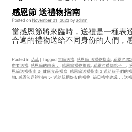
感恩節 送禮物指南
Posted on
November 21, 2023
by
admin
當感恩節將來臨時，送禮是一種表
合適的禮物送給不同身份的人們，感
Posted in
花草
|
Tagged
年節送禮
,
感恩節 送禮物指南
,
感恩節20
麽要送禮
,
感恩節的由來，
,
感恩節禮物推薦
,
感恩節禮物點子，
,
恩節送禮指南 2- 健康食品禮盒
,
感恩節送禮指南 3 送給孩子們的
物
,
感恩節送禮指南 5- 送給親朋好友的禮物
,
節日禮物建議，
,
送