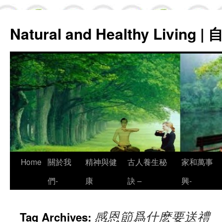
Natural and Healthy Living
Skip
Home
關於我
精神與健
古人養生秘
家和萬事
to
們-
康
訣 –
興-
content
感恩節爲什麽要送禮
Tag Archives: