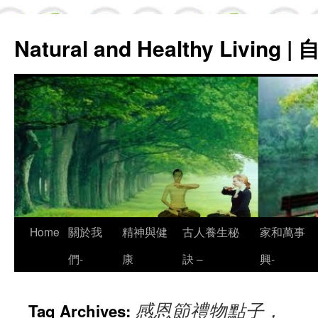
Natural and Healthy Living
Skip
Home
關於我
精神與健
古人養生秘
家和萬事
to
們-
康
訣 –
興-
content
感恩節禮物點子，
Tag Archives: