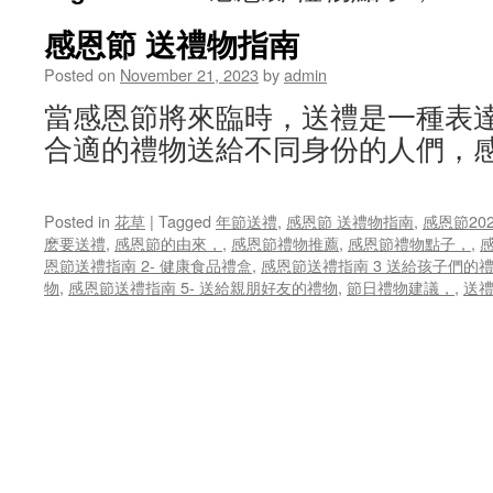
感恩節 送禮物指南
Posted on
November 21, 2023
by
admin
當感恩節將來臨時，送禮是一種表
合適的禮物送給不同身份的人們，感
Posted in
花草
|
Tagged
年節送禮
,
感恩節 送禮物指南
,
感恩節20
麽要送禮
,
感恩節的由來，
,
感恩節禮物推薦
,
感恩節禮物點子，
,
恩節送禮指南 2- 健康食品禮盒
,
感恩節送禮指南 3 送給孩子們的
物
,
感恩節送禮指南 5- 送給親朋好友的禮物
,
節日禮物建議，
,
送