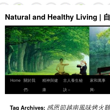
Natural and Healthy Living
Skip
Home
關於我
精神與健
古人養生秘
家和萬事
to
們-
康
訣 –
興-
content
感恩節越南風味烤火雞
Tag Archives: