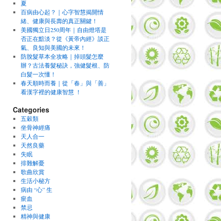
夏
百病由心起？｜心字智慧揭開情
緒、健康與長壽的真正關鍵！
美國獨立日250周年｜自由燈塔是
否正在黯淡？從《黃帝內經》談正
氣、良知與美國的未來！
防脫髮草本全攻略｜掉頭髮怎麼
辦？古法養髮秘訣，強健髮根、防
白髮一次懂！
春天順時而養｜從「春」與「善」
看漢字裡的健康智慧 ！
Categories
五穀類
坐骨神經痛
天人合一
天然良藥
失眠
排難解憂
歌曲欣賞
生活小秘方
病由 “心” 生
瘀血
禁忌
精神與健康