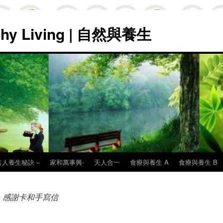
lthy Living | 自然與養生
古人養生秘訣 –
家和萬事興-
天人合一
食療與養生 A
食療與養生 B
- 感謝卡和手寫信