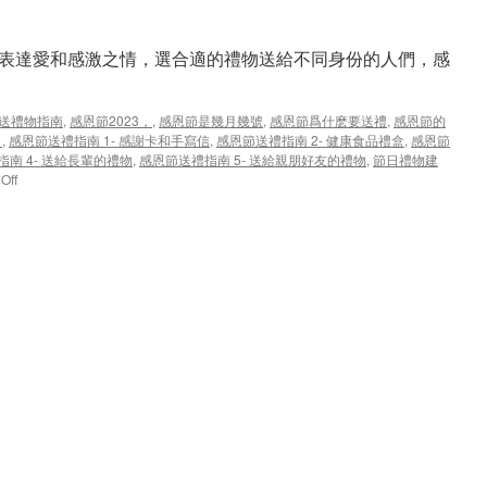
表達愛和感激之情，選合適的禮物送給不同身份的人們，感
 送禮物指南
,
感恩節2023，
,
感恩節是幾月幾號
,
感恩節爲什麽要送禮
,
感恩節的
，
,
感恩節送禮指南 1- 感謝卡和手寫信
,
感恩節送禮指南 2- 健康食品禮盒
,
感恩節
南 4- 送給長輩的禮物
,
感恩節送禮指南 5- 送給親朋好友的禮物
,
節日禮物建
on
Off
感
恩
節
送
禮
物
指
南