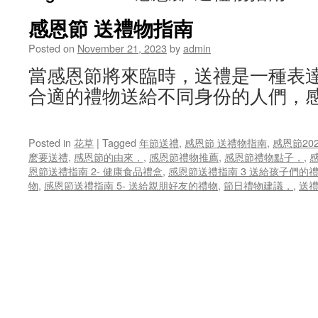
感恩節 送禮物指南
Posted on
November 21, 2023
by
admin
當感恩節將來臨時，送禮是一種表
合適的禮物送給不同身份的人們，感
Posted in
花草
|
Tagged
年節送禮
,
感恩節 送禮物指南
,
感恩節20
麽要送禮
,
感恩節的由來，
,
感恩節禮物推薦
,
感恩節禮物點子，
,
恩節送禮指南 2- 健康食品禮盒
,
感恩節送禮指南 3 送給孩子們的
物
,
感恩節送禮指南 5- 送給親朋好友的禮物
,
節日禮物建議，
,
送