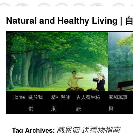
Natural and Healthy Living
Skip
Home
關於我
精神與健
古人養生秘
家和萬事
to
們-
康
訣 –
興-
content
感恩節 送禮物指南
Tag Archives: