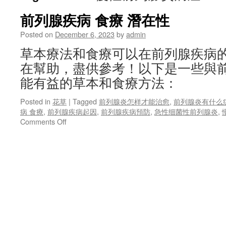
前列腺疾病 食療 潛在性
Posted on
December 6, 2023
by
admin
草本療法和食療可以在前列腺疾病
在幫助，盡供參考！以下是一些與
能有益的草本和食療方法：
Posted in
花草
|
Tagged
前列腺炎怎样才能治愈
,
前列腺炎有什么
病 食療
,
前列腺疾病起因
,
前列腺疾病預防
,
急性细菌性前列腺炎
,
on
Comments Off
前
列
腺
疾
病
食
療
潛
在
性