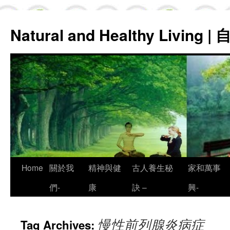
Natural and Healthy Living
Skip
Home
關於我
精神與健
古人養生秘
家和萬事
to
們-
康
訣 –
興-
content
慢性前列腺炎病症
Tag Archives: