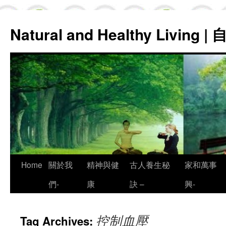
Natural and Healthy Living
Skip
Home
關於我
精神與健
古人養生秘
家和萬事
to
們-
康
訣 –
興-
content
控制血壓
Tag Archives: