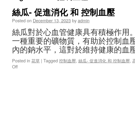
絲瓜- 促進消化 和 控制血壓
Posted on
December 13, 2023
by
admin
絲瓜對於心血管健康具有積極作用
一種重要的礦物質，有助於控制血
內的鈉水平，這對於維持健康的血
Posted in
花草
|
Tagged
控制血壓
,
絲瓜- 促進消化 和 控制血壓
,
on
Off
絲
瓜-
促
進
消
化
和
控
制
血
壓