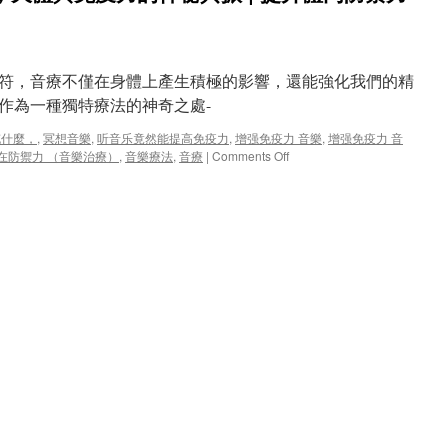
符，音療不僅在身體上產生積極的影響，還能強化我們的精
作為一種獨特療法的神奇之處-
充什麼，
,
冥想音樂
,
听音乐竟然能提高免疫力
,
增强免疫力 音樂
,
增强免疫力 音
on
在防禦力 （音樂治療）
,
音樂療法
,
音療
|
Comments Off
增
强
免
疫
力
音
樂：
音
療，
天
體
與
免
疫
力
的