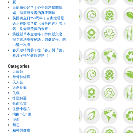
夏
百病由心起？｜心字智慧揭開情
緒、健康與長壽的真正關鍵！
美國獨立日250周年｜自由燈塔是
否正在黯淡？從《黃帝內經》談正
氣、良知與美國的未來！
防脫髮草本全攻略｜掉頭髮怎麼
辦？古法養髮秘訣，強健髮根、防
白髮一次懂！
春天順時而養｜從「春」與「善」
看漢字裡的健康智慧 ！
Categories
五穀類
坐骨神經痛
天人合一
天然良藥
失眠
排難解憂
歌曲欣賞
生活小秘方
病由 “心” 生
瘀血
禁忌
精神與健康