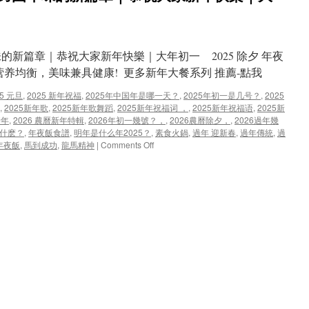
味的新篇章｜恭祝大家新年快樂｜大年初一 2025 除夕 年夜
营养均衡，美味兼具健康! 更多新年大餐系列 推薦-點我
25 元旦
,
2025 新年祝福
,
2025年中国年是哪一天？
,
2025年初一是几号？
,
2025
,
2025新年歌
,
2025新年歌舞蹈
,
2025新年祝福词 ，
,
2025新年祝福语
,
2025新
新年
,
2026 農曆新年特輯
,
2026年初一幾號？，
,
2026農曆除夕，
,
2026過年幾
什麽？
,
年夜飯食譜
,
明年是什么年2025？
,
素食火鍋
,
過年 迎新春
,
過年傳統
,
過
on
年夜飯
,
馬到成功
,
龍馬精神
|
Comments Off
2026
農
曆
新
年：
傳
統
與
跨
國
年
味
的