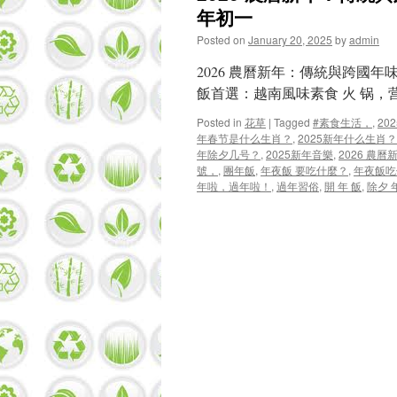
年初一
Posted on
January 20, 2025
by
admin
2026 農曆新年：傳統與跨國年
飯首選：越南風味素食 火 锅，
Posted in
花草
|
Tagged
#素食生活，
,
20
年春节是什么生肖？
,
2025新年什么生肖？
年除夕几号？
,
2025新年音樂
,
2026 農曆
號，
,
團年飯
,
年夜飯 要吃什麼？
,
年夜飯吃
年啦，過年啦！
,
過年習俗
,
開 年 飯
,
除夕 