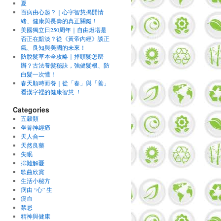
夏
百病由心起？｜心字智慧揭開情
緒、健康與長壽的真正關鍵！
美國獨立日250周年｜自由燈塔是
否正在黯淡？從《黃帝內經》談正
氣、良知與美國的未來！
防脫髮草本全攻略｜掉頭髮怎麼
辦？古法養髮秘訣，強健髮根、防
白髮一次懂！
春天順時而養｜從「春」與「善」
看漢字裡的健康智慧 ！
Categories
五穀類
坐骨神經痛
天人合一
天然良藥
失眠
排難解憂
歌曲欣賞
生活小秘方
病由 “心” 生
瘀血
禁忌
精神與健康