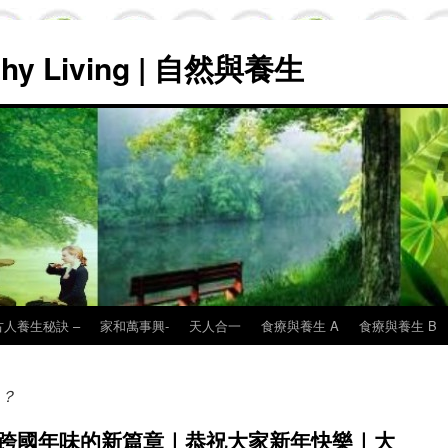
lthy Living | 自然與養生
古人養生秘訣 –
家和萬事興-
天人合一
食療與養生 A
食療與養生 B
5？
統與跨國年味的新篇章｜恭祝大家新年快樂｜大