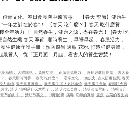
時：踏青文化、春日食養與中醫智慧！ 【春天 季節】健康生
“一年之計在於春”！ 【春天 吃什麽？】春天 吃什麽養
全年活力 ！ 自然養生，健康之源，盡在春光！ [春天 吃
呼應自然生機 春天 季節- 順時養生 ，早睡早起， 春晨活力，
 養生健康守護手冊：預防感冒 過敏 花粉, 打造強健身體，
月韭最養人：從「正月蔥二月韭」看古人的養生智慧！ …
， 免疫系統， 人體細胞 ， 免疫功能 ， 正氣與免疫力 ， 善良與健康長壽 ，古人養
 ?， 春天順時而養， 春天 吃什麽？ ，漢字文化，
,
免疫力
,
古人防疫智慧
,
春天
疫力食物
,
春天食養推薦，
,
春天養生10大必吃食物
,
春天養生食物
,
春季時令蔬
二月韭
,
清明
,
清明是什么意思？，
,
清明節氣美食，
,
清明節氣習俗，
,
清明节几
清明节的由来，
,
清明节英文，
,
清明踏青
,
病毒
,
病毒的真相
,
瘟疫
,
韭菜的養生功