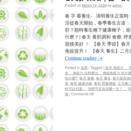
Posted on
March 15, 2026
by
admin
春 字 看養生- 清明養生正當
活從春天開始，春季養生古道： 
肝？順時養生種下健康種子，迎接
什麽？] 春天 養肝調和 食療, 
迎接美好 ！ 【春天 季節】春天
免疫提升！ 【春天 養生】二
Continue reading
→
Posted in
花草
|
Tagged
• 提升 免疫力 
生， 免疫力 自然療法， 增強免疫力 吃什麽
吃什麼?
,
春天 食療
,
春天 養生
,
春天提高免
菜
,
春筍 健康功效
,
春筍 營養價值
,
正月蔥
时可以扫墓，
,
清明节是农历哪一天？，
,
on
效
|
Comments Off
春
天
順
時
而
養
｜