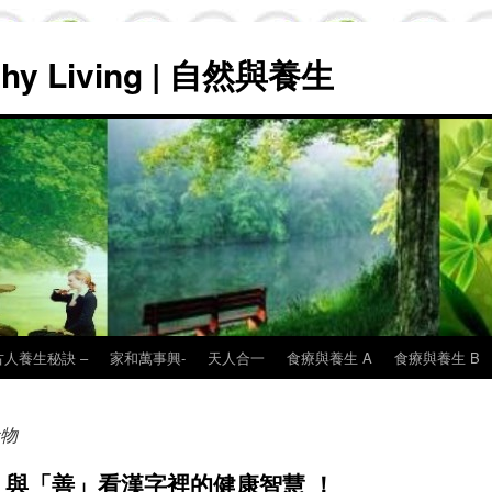
lthy Living | 自然與養生
古人養生秘訣 –
家和萬事興-
天人合一
食療與養生 A
食療與養生 B
物
與「善」看漢字裡的健康智慧 ！