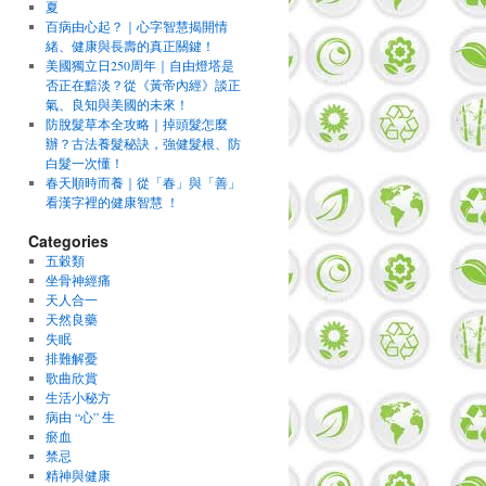
夏
百病由心起？｜心字智慧揭開情
緒、健康與長壽的真正關鍵！
美國獨立日250周年｜自由燈塔是
否正在黯淡？從《黃帝內經》談正
氣、良知與美國的未來！
防脫髮草本全攻略｜掉頭髮怎麼
辦？古法養髮秘訣，強健髮根、防
白髮一次懂！
春天順時而養｜從「春」與「善」
看漢字裡的健康智慧 ！
Categories
五穀類
坐骨神經痛
天人合一
天然良藥
失眠
排難解憂
歌曲欣賞
生活小秘方
病由 “心” 生
瘀血
禁忌
精神與健康