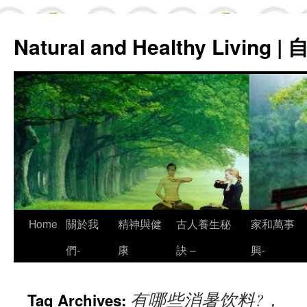
Natural and Healthy Living
Skip
Home
關於我
精神與健
古人養生秘
家和萬事
to
們-
康
訣 –
興-
content
有哪些消暑饮料?，
Tag Archives: