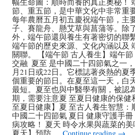
幅生命圖：順時而養的真正奧秘！ 
節、重五節，是中華文化中非常重
每年農曆五月初五慶祝端午節，主
子、賽龍舟、懸艾草與菖蒲等。除
外，端午節還與養生有著密切的聯
端午節的歷史來源、文化內涵以及 端
關聯。 【端午節 古人養生】端午節
交融 夏至 是中國二十四節氣之一
月21日或22日。它標誌著炎熱的夏
個重要的節日。在夏至這一天，白
最短。夏至也與中醫學有關，被認
期，需要注意夏 至夏日健康的保健
至夏日健康】夏 至古人養生智慧：順
中國二十四節氣 夏日 健康守護手冊
病攻略！ 夏天 時令水果與蔬菜的美
夏天】預防 …
Continue reading
→