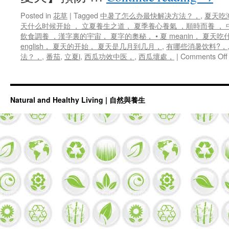
Posted in
花草
|
Tagged
中暑了怎么办最快解决方法？，
,
夏天吃
天什么时候开始 ， 立夏養生之道， 夏季養心養氣 ，順時而養 ，
飲食調養 ，漢字裏的宇宙， 夏字的奧秘， • 夏 meanin， 夏天吃
english， 夏天的开始， 夏天是几月到几月，
,
有哪些消暑饮料?，
法？，
,
番茄
,
立夏i
,
西瓜功效中医，
,
西瓜壞處，
|
Comments Off
Natural and Healthy Living | 自然與養生