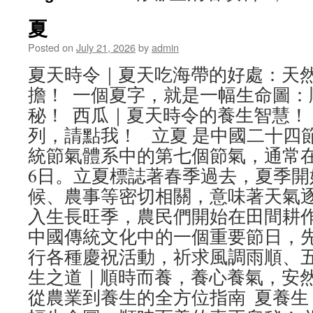
夏
Posted on
July 21, 2026
by
admin
夏天時令｜夏天吃海帶的好處：天
擔！ 一個夏字，就是一幅生命圖：
秘！ 西瓜｜夏天時令的養生智慧！
列，請點我！ 立夏 是中國二十四
統節氣體系中的第七個節氣，通常在
6日。立夏標誌著春季過去，夏季開
候、農事等密切相關，意味著天氣
入生長旺季，農民們開始在田間耕
中國傳統文化中的一個重要節日，
行各種慶祝活動，祈求風調雨順、五
生之道｜順時而養，養心養氣，安然
從農業到養生的全方位指南 夏養生