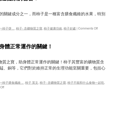
的關鍵成分之一，而柿子是一種富含膳食纖維的水果，特別
on
,
• 柿子饼，
,
柿子- 含礦物質之寶
,
柿子健康功效
,
柿子好處
|
Comments Off
柿
子
中
助身體正常運作的關鍵！
的
膳
食
纖
含礦物質之寶，助身體正常運作的關鍵！柿子其豐富的礦物質含
維，
錳、銅等，它們對於維持正常的生理功能至關重要，包括心
是
促
進
,
• 柿子膳食纖維，
,
柿子 英文
,
柿子- 含礦物質之寶
,
柿子不能和什么食物一起吃
,
健
on
Off
康
柿
的
子-
秘
含
密！
礦
物