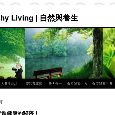
lthy Living | 自然與養生
古人養生秘訣 –
家和萬事興-
天人合一
食療與養生 A
食療與養生 B
寶
促進健康的秘密！