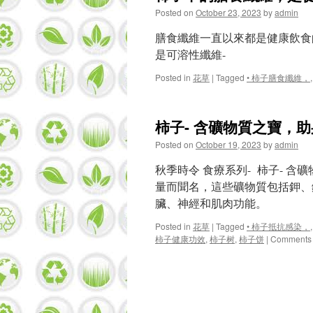
Posted on
October 23, 2023
by
admin
膳食纖維一直以來都是健康飲食
是可溶性纖維-
Posted in
花草
|
Tagged
• 柿子膳食纖維，
柿子- 含礦物質之寶，
Posted on
October 19, 2023
by
admin
秋季時令 食療系列- 柿子- 
量而聞名，這些礦物質包括鉀、
臟、神經和肌肉功能。
Posted in
花草
|
Tagged
• 柿子抵抗感染，
柿子健康功效
,
柿子树
,
柿子饼
|
Comments 