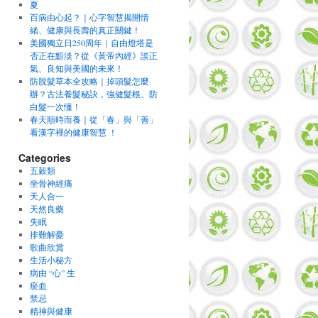
夏
百病由心起？｜心字智慧揭開情
緒、健康與長壽的真正關鍵！
美國獨立日250周年｜自由燈塔是
否正在黯淡？從《黃帝內經》談正
氣、良知與美國的未來！
防脫髮草本全攻略｜掉頭髮怎麼
辦？古法養髮秘訣，強健髮根、防
白髮一次懂！
春天順時而養｜從「春」與「善」
看漢字裡的健康智慧 ！
Categories
五穀類
坐骨神經痛
天人合一
天然良藥
失眠
排難解憂
歌曲欣賞
生活小秘方
病由 “心” 生
瘀血
禁忌
精神與健康