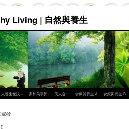
lthy Living | 自然與養生
古人養生秘訣 –
家和萬事興-
天人合一
食療與養生 A
食療與養生 B
的風險
！