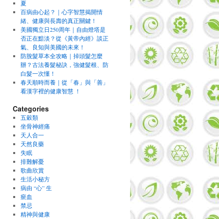
夏
百病由心起？｜心字智慧揭開情
緒、健康與長壽的真正關鍵！
美國獨立日250周年｜自由燈塔是
否正在黯淡？從《黃帝內經》談正
氣、良知與美國的未來！
防脫髮草本全攻略｜掉頭髮怎麼
辦？古法養髮秘訣，強健髮根、防
白髮一次懂！
春天順時而養｜從「春」與「善」
看漢字裡的健康智慧 ！
Categories
五穀類
坐骨神經痛
天人合一
天然良藥
失眠
排難解憂
歌曲欣賞
生活小秘方
病由 “心” 生
瘀血
禁忌
精神與健康