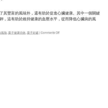
了其豐富的風味外，還有助於促進心臟健康。其中一個關鍵
鉀，這有助於維持健康的血壓水平，從而降低心臟病的風
on
的風險
,
栗子健康功效
,
栗子好處
|
Comments Off
栗
子
降
低
心
臟
病
的
風
險
！