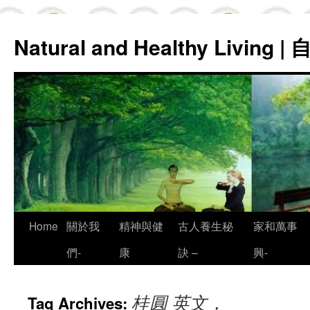
Natural and Healthy Living
Skip
Home
關於我
精神與健
古人養生秘
家和萬事
to
們-
康
訣 –
興-
content
桂圓 英文，
Tag Archives: