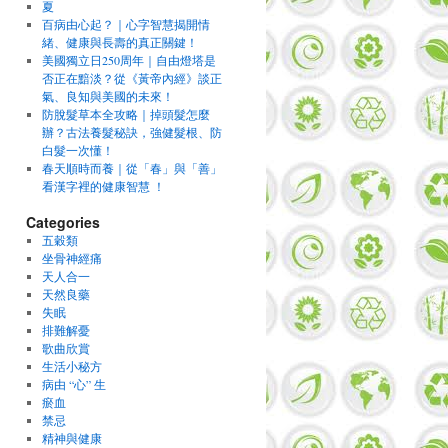
夏
百病由心起？｜心字智慧揭開情
緒、健康與長壽的真正關鍵！
美國獨立日250周年｜自由燈塔是
否正在黯淡？從《黃帝內經》談正
氣、良知與美國的未來！
防脫髮草本全攻略｜掉頭髮怎麼
辦？古法養髮秘訣，強健髮根、防
白髮一次懂！
春天順時而養｜從「春」與「善」
看漢字裡的健康智慧 ！
Categories
五穀類
坐骨神經痛
天人合一
天然良藥
失眠
排難解憂
歌曲欣賞
生活小秘方
病由 “心” 生
瘀血
禁忌
精神與健康