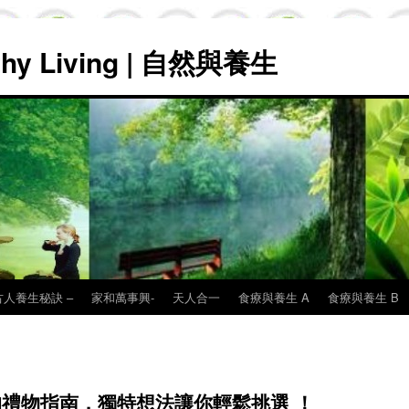
lthy Living | 自然與養生
古人養生秘訣 –
家和萬事興-
天人合一
食療與養生 A
食療與養生 B
們的禮物指南，獨特想法讓你輕鬆挑選 ！