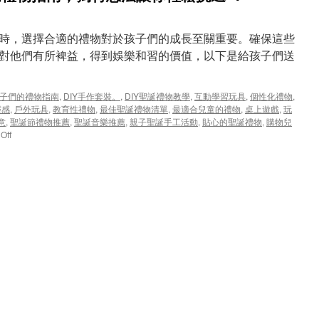
時，選擇合適的禮物對於孩子們的成長至關重要。確保這些
對他們有所裨益，得到娛樂和習的價值，以下是給孩子們送
送孩子們的禮物指南
,
DIY手作套裝。
,
DIY聖誕禮物教學
,
互動學習玩具
,
個性化禮物
,
靈感
,
戶外玩具
,
教育性禮物
,
最佳聖誕禮物清單
,
最適合兒童的禮物
,
桌上遊戲
,
玩
意
,
聖誕節禮物推薦
,
聖誕音樂推薦
,
親子聖誕手工活動
,
貼心的聖誕禮物
,
購物兒
on
Off
2023
聖
誕
節
送
孩
子
們
的
禮
物
指
南，
獨