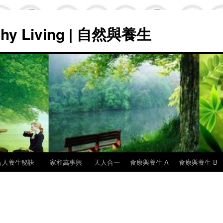
lthy Living | 自然與養生
古人養生秘訣 –
家和萬事興-
天人合一
食療與養生 A
食療與養生 B