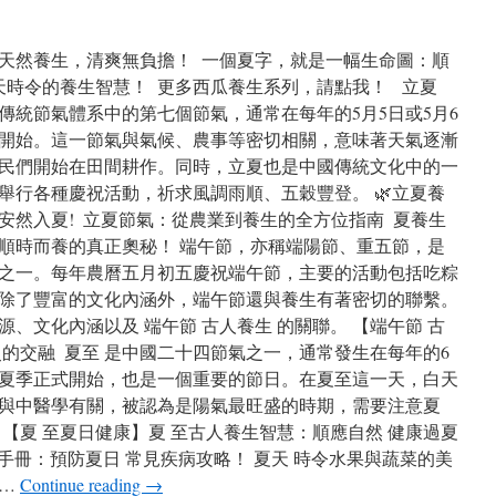
天然養生，清爽無負擔！ 一個夏字，就是一幅生命圖：順
天時令的養生智慧！ 更多西瓜養生系列，請點我！ 立夏
傳統節氣體系中的第七個節氣，通常在每年的5月5日或5月6
開始。這一節氣與氣候、農事等密切相關，意味著天氣逐漸
民們開始在田間耕作。同時，立夏也是中國傳統文化中的一
舉行各種慶祝活動，祈求風調雨順、五穀豐登。 🌿立夏養
安然入夏! 立夏節氣：從農業到養生的全方位指南 夏養生
順時而養的真正奧秘！ 端午節，亦稱端陽節、重五節，是
之一。每年農曆五月初五慶祝端午節，主要的活動包括吃粽
除了豐富的文化內涵外，端午節還與養生有著密切的聯繫。
、文化內涵以及 端午節 古人養生 的關聯。 【端午節 古
的交融 夏至 是中國二十四節氣之一，通常發生在每年的6
熱的夏季正式開始，也是一個重要的節日。在夏至這一天，白天
與中醫學有關，被認為是陽氣最旺盛的時期，需要注意夏
【夏 至夏日健康】夏 至古人養生智慧：順應自然 健康過夏
護手冊：預防夏日 常見疾病攻略！ 夏天 時令水果與蔬菜的美
 …
Continue reading
→