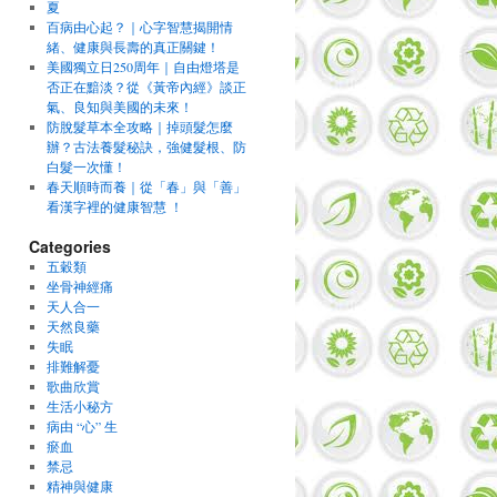
夏
百病由心起？｜心字智慧揭開情
緒、健康與長壽的真正關鍵！
美國獨立日250周年｜自由燈塔是
否正在黯淡？從《黃帝內經》談正
氣、良知與美國的未來！
防脫髮草本全攻略｜掉頭髮怎麼
辦？古法養髮秘訣，強健髮根、防
白髮一次懂！
春天順時而養｜從「春」與「善」
看漢字裡的健康智慧 ！
Categories
五穀類
坐骨神經痛
天人合一
天然良藥
失眠
排難解憂
歌曲欣賞
生活小秘方
病由 “心” 生
瘀血
禁忌
精神與健康