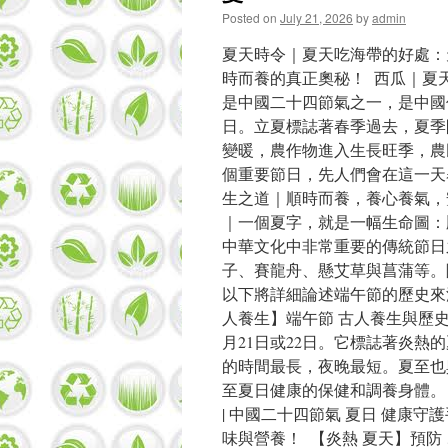
Posted on
July 21, 2026
by
admin
夏天時令｜夏天吃海帶的好處：
時而養的真正奧秘！ 西瓜｜夏
是中國二十四節氣之一，是中國
日。立夏標誌著春季過去，夏季
變暖，農作物進入生長旺季，農
個重要節日，先人們會在這一天
生之道｜順時而養，養心養氣，
｜一個夏字，就是一幅生命圖：
中華文化中非常重要的傳統節日
子、賽龍舟、懸艾草與菖蒲等。
以下將詳細論述端午節的歷史來源
人養生】端午節 古人養生與歷史
月21日或22日。它標誌著炎
的時間最長，夜晚最短。夏至也
至夏日健康的保健和調養身體。 
| 中國二十四節氣 夏日 健康守
味與營養！ 【炎熱 夏天】預防