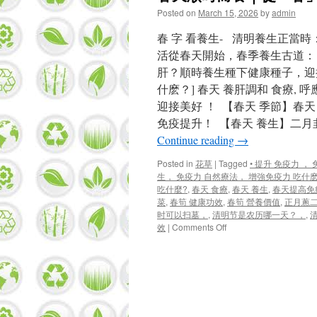
Posted on
March 15, 2026
by
admin
春 字 看養生- 清明養生正當
活從春天開始，春季養生古道： 
肝？順時養生種下健康種子，迎接
什麽？] 春天 養肝調和 食療, 
迎接美好 ！ 【春天 季節】春天
免疫提升！ 【春天 養生】二
Continue reading
→
Posted in
花草
|
Tagged
• 提升 免疫力 
生， 免疫力 自然療法， 增強免疫力 吃什麽
吃什麼?
,
春天 食療
,
春天 養生
,
春天提高免
菜
,
春筍 健康功效
,
春筍 營養價值
,
正月蔥
时可以扫墓，
,
清明节是农历哪一天？，
,
on
效
|
Comments Off
春
天
順
時
而
養
｜