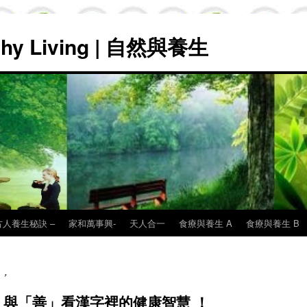
lthy Living | 自然與養生
古人養生秘訣 –
家和萬事興-
天人合一
食療與養生 A
食療與養生 B
，
與「善」看漢字裡的健康智慧 ！