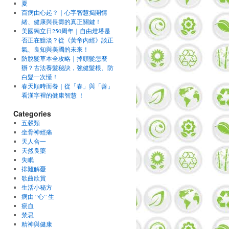
夏
百病由心起？｜心字智慧揭開情
緒、健康與長壽的真正關鍵！
美國獨立日250周年｜自由燈塔是
否正在黯淡？從《黃帝內經》談正
氣、良知與美國的未來！
防脫髮草本全攻略｜掉頭髮怎麼
辦？古法養髮秘訣，強健髮根、防
白髮一次懂！
春天順時而養｜從「春」與「善」
看漢字裡的健康智慧 ！
Categories
五穀類
坐骨神經痛
天人合一
天然良藥
失眠
排難解憂
歌曲欣賞
生活小秘方
病由 “心” 生
瘀血
禁忌
精神與健康