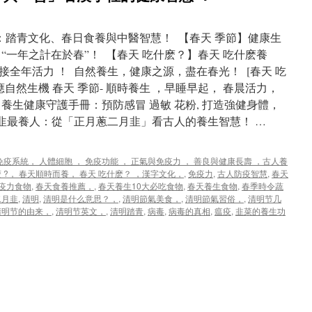
時：踏青文化、春日食養與中醫智慧！ 【春天 季節】健康生
“一年之計在於春”！ 【春天 吃什麽？】春天 吃什麽養
全年活力 ！ 自然養生，健康之源，盡在春光！ [春天 吃
呼應自然生機 春天 季節- 順時養生 ，早睡早起， 春晨活力，
 養生健康守護手冊：預防感冒 過敏 花粉, 打造強健身體，
月韭最養人：從「正月蔥二月韭」看古人的養生智慧！ …
， 免疫系統， 人體細胞 ， 免疫功能 ， 正氣與免疫力 ， 善良與健康長壽 ，古人養
 ?， 春天順時而養， 春天 吃什麽？ ，漢字文化，
,
免疫力
,
古人防疫智慧
,
春天
疫力食物
,
春天食養推薦，
,
春天養生10大必吃食物
,
春天養生食物
,
春季時令蔬
二月韭
,
清明
,
清明是什么意思？，
,
清明節氣美食，
,
清明節氣習俗，
,
清明节几
清明节的由来，
,
清明节英文，
,
清明踏青
,
病毒
,
病毒的真相
,
瘟疫
,
韭菜的養生功