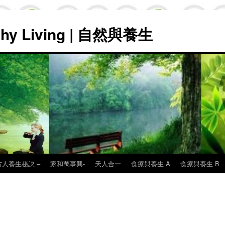
lthy Living | 自然與養生
古人養生秘訣 –
家和萬事興-
天人合一
食療與養生 A
食療與養生 B