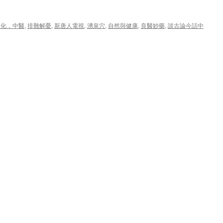
文化，中醫
,
排難解憂
,
新唐人電視
,
湧泉穴
,
自然與健康
,
良醫妙藥
,
談古論今話中