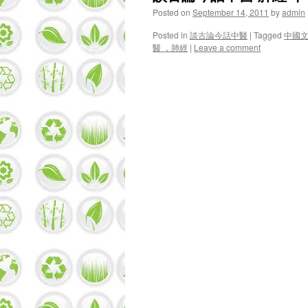
Posted on
September 14, 2011
by
admin
Posted in
談古論今話中醫
|
Tagged
中國
醫 ，肺經
|
Leave a comment